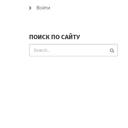
USER
Войти
ACCOUNT
MENU
ПОИСК ПО САЙТУ
Поиск
по
сайту