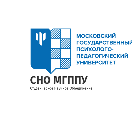
Перейти
к
основному
содержанию
СНО МГППУ
Студенческое Научное Объединение