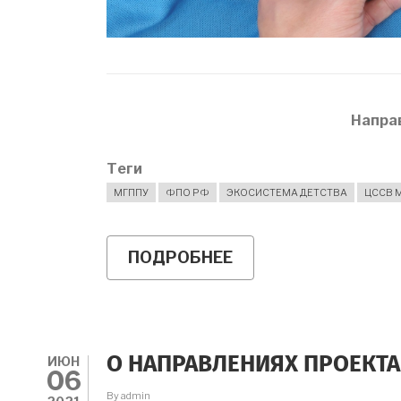
Напра
Теги
МГППУ
ФПО РФ
ЭКОСИСТЕМА ДЕТСТВА
ЦССВ 
ПОДРОБНЕЕ
О
ЭКОСИСТЕМА
ДЕТСТВА:
О
НАПРАВЛЕНИИ
"ВОССТАНОВИТЕЛ
ТЕХНОЛОГИИ"
ИЮН
О НАПРАВЛЕНИЯХ ПРОЕКТА
06
By
admin