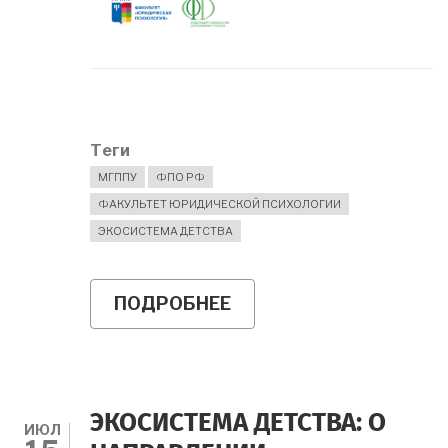
Теги
МГППУ
ФПО РФ
ФАКУЛЬТЕТ ЮРИДИЧЕСКОЙ ПСИХОЛОГИИ
ЭКОСИСТЕМА ДЕТСТВА
ПОДРОБНЕЕ
О
СЕМИНАР-
СОВЕЩАНИЕ
ПО
ИТОГАМ
ПРОЕКТА
"ЭКОСИСТЕМА
ЭКОСИСТЕМА ДЕТСТВА: О
ДЕТСТВА"
ИЮЛ