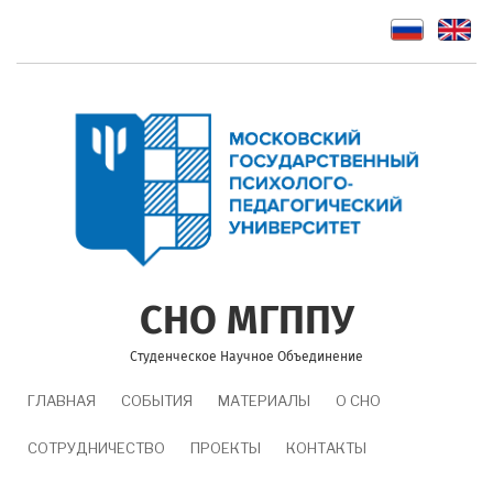
Перейти
к
основному
содержанию
СНО МГППУ
Студенческое Научное Объединение
MAIN
ГЛАВНАЯ
СОБЫТИЯ
МАТЕРИАЛЫ
О СНО
NAVIGATION
СОТРУДНИЧЕСТВО
ПРОЕКТЫ
КОНТАКТЫ