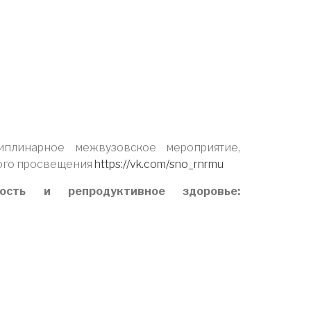
плинарное межвузовское мероприятие,
ого просвещения
https://vk.com/sno_rnrmu
ность и репродуктивное здоровье: