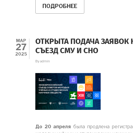
ПОДРОБНЕЕ
О
СЕМИНАР
ИНСТИТУТА
ПСИХОЛОГИИ
РАН
СОСТОЯЛСЯ
НА
МАР
ОТКРЫТА ПОДАЧА ЗАЯВОК Н
БАЗЕ
27
МГППУ
СЪЕЗД СМУ И СНО
2025
By
admin
До 20 апреля
была продлена регистра