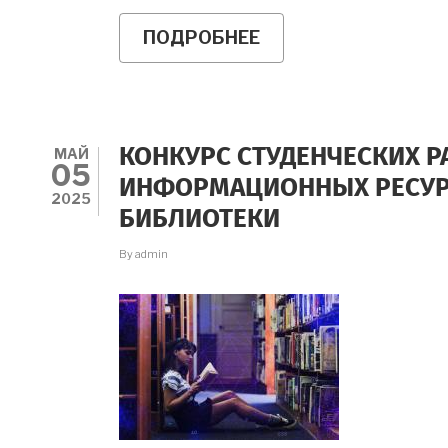
ПОДРОБНЕЕ
О
ГОЛОСУЕМ
НА
ОНЛАЙН-
КОНФЕРЕНЦИИ
ПО
ЮРИДИЧЕСКОЙ
МАЙ
КОНКУРС СТУДЕНЧЕСКИХ Р
ПСИХОЛОГИИ
05
ИНФОРМАЦИОННЫХ РЕСУР
2025
БИБЛИОТЕКИ
By
admin