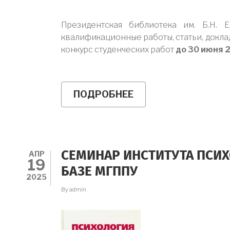
Президентская библиотека им. Б.Н. 
квалификационные работы, статьи, докла
конкурс студенческих работ
до 30 июня 2
ПОДРОБНЕЕ
О
КОНКУРС
СТУДЕНЧЕСКИХ
РАБОТ
С
ИСПОЛЬЗОВАНИЕМ
ИНФОРМАЦИОННЫ
АПР
СЕМИНАР ИНСТИТУТА ПСИХ
РЕСУРСОВ
19
ПРЕЗИДЕНТСКОЙ
БАЗЕ МГППУ
БИБЛИОТЕКИ
2025
By
admin