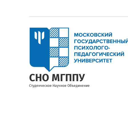
Перейти
к
основному
содержанию
СНО МГППУ
Студенческое Научное Объединение