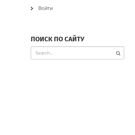
USER
Войти
ACCOUNT
MENU
ПОИСК ПО САЙТУ
Поиск
по
сайту