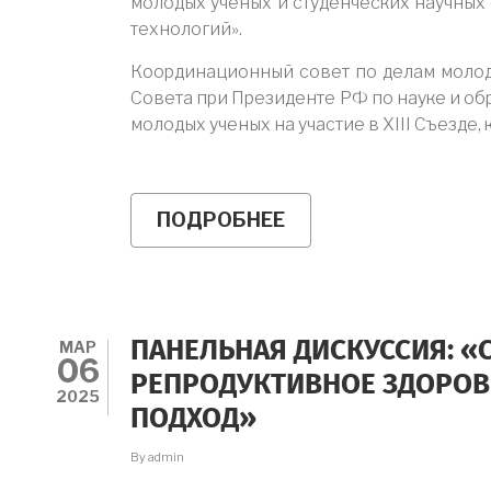
молодых учёных и студенческих научных 
технологий».
Координационный совет по делам молод
Совета при Президенте РФ по науке и об
молодых ученых на участие в XIII Съезде,
ПОДРОБНЕЕ
О
ОТКРЫТА
ПОДАЧА
ЗАЯВОК
НА
XIII
ВСЕРОССИЙСКИЙ
МАР
ПАНЕЛЬНАЯ ДИСКУССИЯ: «
СЪЕЗД
06
СМУ
РЕПРОДУКТИВНОЕ ЗДОРО
И
2025
ПОДХОД»
СНО
By
admin