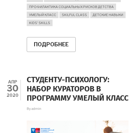
ПРОФИЛАКТИКА СОЦИАЛЬНЫХ РИСКОВ ДЕТСТВА
УМЕЛЫЙ КЛАСС
SKILFUL CLASS
ДЕТСКИЕ НАВЫКИ
KIDS' SKILLS
ПОДРОБНЕЕ
О
ЦИКЛ
ВЕБИНАРОВ
"ДОКАЗАТЕЛЬНЫЙ
ПОДХОД
В
ОБРАЗОВАНИИ
СТУДЕНТУ-ПСИХОЛОГУ:
И
АПР
30
ПСИХОЛОГИИ"
НАБОР КУРАТОРОВ В
2020
ПРОГРАММУ УМЕЛЫЙ КЛАСС
By
admin