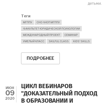
детьми.
Теги
МГППУ
СНО ФЮП МГППУ
ФАКУЛЬТЕТ ЮРИДИЧЕСКОЙ ПСИХОЛОГИИ
МЕЖДУНАРОДНЫЙ ПРОЕКТ
СЕМИНАР
УМЕЛЫЙ КЛАСС
SKILFUL CLASS
KIDS' SKILLS
ПОДРОБНЕЕ
О
ПРИГЛАШАЕМ
НА
СЕРИЮ
ВЕБИНАРОВ
ПРОГРАММЫ
"УМЕЛЫЙ
ЦИКЛ ВЕБИНАРОВ
КЛАСС"!
ИЮН
09
"ДОКАЗАТЕЛЬНЫЙ ПОДХОД
2020
В ОБРАЗОВАНИИ И