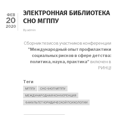
ДЕТЬМИ:
ПРОГРАММА
УМЕЛЫЙ
ЭЛЕКТРОННАЯ БИБЛИОТЕКА
КЛАСС
ФЕВ
20
2020-
СНО МГППУ
2021
2020
By
admin
Сборник тезисов участников конференции
"Международный опыт профилактики
социальных рисков в сфере детства:
политика, наука, практика"
включен в
РИНЦ!
Теги
МГППУ
СНО ФЮП МГППУ
МЕЖДУНАРОДНАЯ КОНФЕРЕНЦИЯ
ФАКУЛЬТЕТ ЮРИДИЧЕСКОЙ ПСИХОЛОГИИ