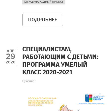
МЕЖДУНАРОДНЫЙ ПРОЕКТ
ПОДРОБНЕЕ
О
СТУДЕНТУ-
ПСИХОЛОГУ:
НАБОР
КУРАТОРОВ
В
ПРОГРАММУ
СПЕЦИАЛИСТАМ,
УМЕЛЫЙ
АПР
29
КЛАСС
РАБОТАЮЩИМ С ДЕТЬМИ:
2020
ПРОГРАММА УМЕЛЫЙ
КЛАСС 2020-2021
By
admin