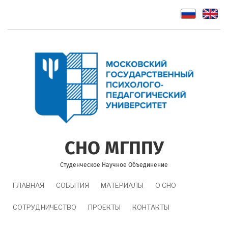
Перейти
к
основному
содержанию
СНО МГППУ
Студенческое Научное Объединение
MAIN
ГЛАВНАЯ
СОБЫТИЯ
МАТЕРИАЛЫ
О СНО
NAVIGATION
СОТРУДНИЧЕСТВО
ПРОЕКТЫ
КОНТАКТЫ