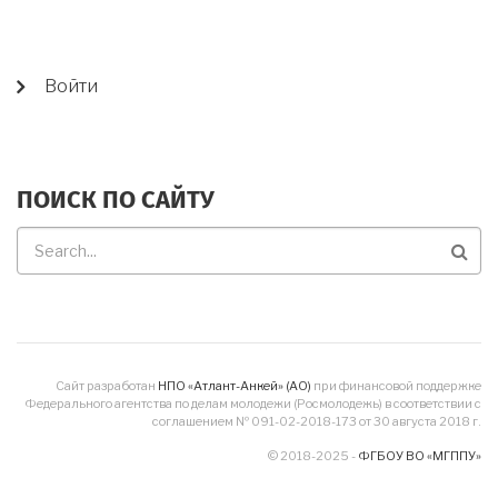
USER
Войти
ACCOUNT
MENU
ПОИСК ПО САЙТУ
Поиск
по
сайту
Сайт разработан
НПО «Атлант-Анкей» (АО)
при финансовой поддержке
Федерального агентства по делам молодежи (Росмолодежь) в соответствии с
соглашением № 091-02-2018-173 от 30 августа 2018 г.
© 2018-2025 -
ФГБОУ ВО «МГППУ»