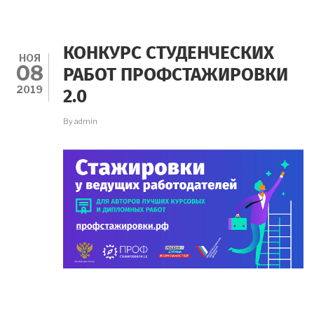
СЕМИНАРА
ПО
ТЕМЕ
"СОЦИАЛЬНЫЙ
КОНКУРС СТУДЕНЧЕСКИХ
ОСТРАКИЗМ"
НОЯ
08
РАБОТ ПРОФСТАЖИРОВКИ
2019
2.0
By
admin