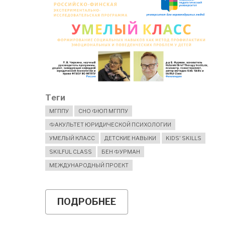
Теги
МГППУ
СНО ФЮП МГППУ
ФАКУЛЬТЕТ ЮРИДИЧЕСКОЙ ПСИХОЛОГИИ
УМЕЛЫЙ КЛАСС
ДЕТСКИЕ НАВЫКИ
KIDS' SKILLS
SKILFUL CLASS
БЕН ФУРМАН
МЕЖДУНАРОДНЫЙ ПРОЕКТ
ПОДРОБНЕЕ
О
МАТЕРИАЛЫ
ВЕБИНАРОВ