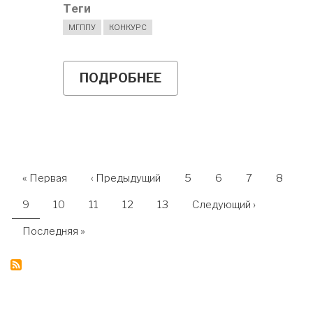
Теги
МГППУ
КОНКУРС
ПОДРОБНЕЕ
О
КОНКУРС
СТУДЕНЧЕСКИХ
РАБОТ
ПРОФСТАЖИРОВКИ
2.0
НУМЕРАЦИЯ
Первая
« Первая
←
‹ Предыдущий
Страница
5
Страница
6
Страница
7
Страни
8
страница
СТРАНИЦ
Текущая
9
Страница
10
Страница
11
Страница
12
Страница
13
Следующая
Следующий ›
страница
страница
Последняя
Последняя »
страница