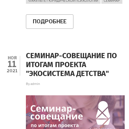
ФАКУЛЬТЕТ ЮРИДИЧЕСКОЙ ПСИХОЛОГИИ
СЕМИНАР
ПОДРОБНЕЕ
О
УМЕЛЫЙ
КЛАСС
НА
ФОРУМЕ
"УЧИТЕЛЬ
-
СЕМИНАР-СОВЕЩАНИЕ ПО
БУДУЩЕЕ
НОЯ
11
РОССИИ"
ИТОГАМ ПРОЕКТА
2021
"ЭКОСИСТЕМА ДЕТСТВА"
By
admin