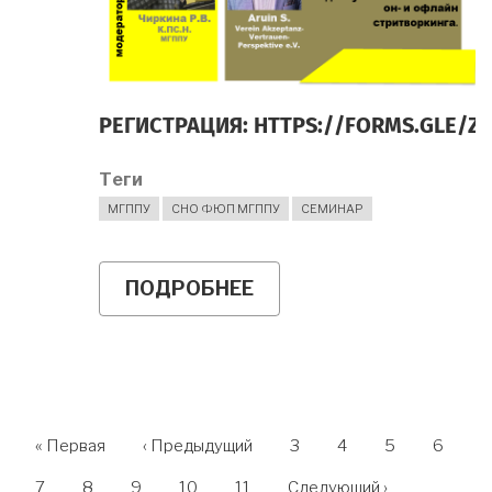
РЕГИСТРАЦИЯ:
HTTPS://FORMS.GLE/Z
Теги
МГППУ
СНО ФЮП МГППУ
СЕМИНАР
ПОДРОБНЕЕ
О
ПРИГЛАШАЕМ
НА
СЕМИНАР!
НУМЕРАЦИЯ
Первая
« Первая
←
‹ Предыдущий
Страница
3
Страница
4
Страница
5
Страни
6
страница
СТРАНИЦ
Текущая
7
Страница
8
Страница
9
Страница
10
Страница
11
Следующая
Следующий ›