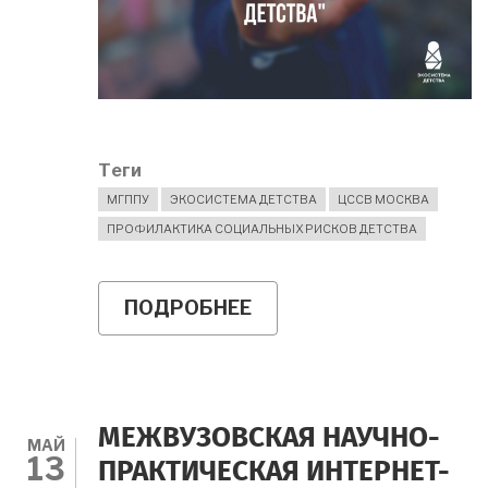
Теги
МГППУ
ЭКОСИСТЕМА ДЕТСТВА
ЦССВ МОСКВА
ПРОФИЛАКТИКА СОЦИАЛЬНЫХ РИСКОВ ДЕТСТВА
ПОДРОБНЕЕ
О
"ЭКОСИСТЕМА
ДЕТСТВА"
И
ВОПРОС
ПРОФИЛАКТИКИ
АДДИКТИВНОГО
МЕЖВУЗОВСКАЯ НАУЧНО-
ПОВЕДЕНИЯ
МАЙ
13
НЕСОВЕРШЕННОЛЕТН
ПРАКТИЧЕСКАЯ ИНТЕРНЕТ-