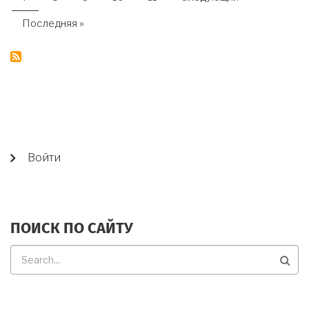
страница
страница
Последняя
Последняя »
страница
USER
Войти
ACCOUNT
MENU
ПОИСК ПО САЙТУ
Поиск
по
сайту