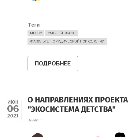
Теги
МГППУ
УМЕЛЫЙ КЛАСС
ФАКУЛЬТЕТ ЮРИДИЧЕСКОЙ ПСИХОЛОГИИ
ПОДРОБНЕЕ
О
ОЦЕНКА
И
ПРАКТИКА
РЕАЛИЗАЦИИ
ФИНСКОЙ
ПРОГРАММЫ
О НАПРАВЛЕНИЯХ ПРОЕКТА
ФОРМИРОВАНИЯ
ИЮН
06
СОЦИАЛЬНЫХ
"ЭКОСИСТЕМА ДЕТСТВА"
НАВЫКОВ
2021
«УМЕЛЫЙ
By
admin
КЛАСС»
В
РОССИИ,