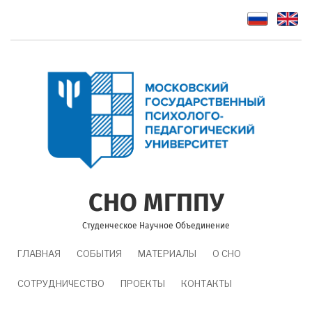
Перейти
к
основному
содержанию
СНО МГППУ
Студенческое Научное Объединение
MAIN
ГЛАВНАЯ
СОБЫТИЯ
МАТЕРИАЛЫ
О СНО
NAVIGATION
СОТРУДНИЧЕСТВО
ПРОЕКТЫ
КОНТАКТЫ