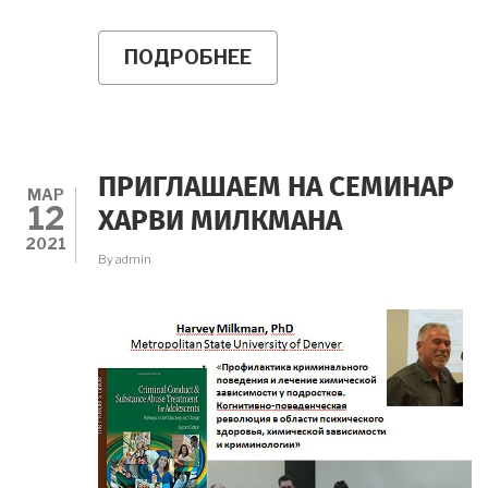
ПОДРОБНЕЕ
О
РОССИЙСКИЙ
ФОРУМ
«МОЛОДЕЖЬ
И
НАУКА»
15-
ПРИГЛАШАЕМ НА СЕМИНАР
17
МАР
12
МАЯ
ХАРВИ МИЛКМАНА
2021
2021
By
admin