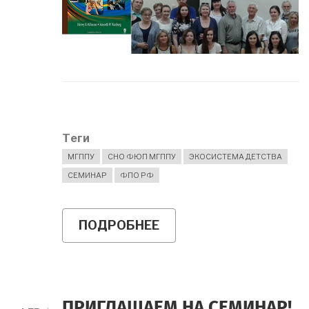
Теги
МГППУ
СНО ФЮП МГППУ
ЭКОСИСТЕМА ДЕТСТВА
СЕМИНАР
ФПО РФ
ПОДРОБНЕЕ
О
ПРИГЛАШАЕМ
НА
СЕМИНАР
ХАРВИ
МИЛКМАНА
ПРИГЛАШАЕМ НА СЕМИНАР!