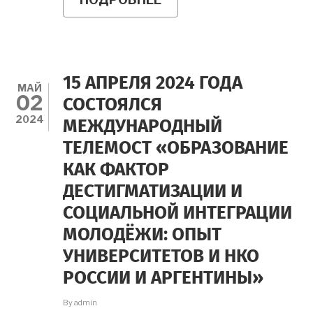
ТУРНИР
ПО
ПСИХОЛОГИИ
И
ПЕДАГОГИКЕ
ИМ.
15 АПРЕЛЯ 2024 ГОДА
А.Р.
МАЙ
02
ЛУРИЯ
СОСТОЯЛСЯ
В
2024
МЕЖДУНАРОДНЫЙ
2024
Г.
ТЕЛЕМОСТ «ОБРАЗОВАНИЕ
КАК ФАКТОР
ДЕСТИГМАТИЗАЦИИ И
СОЦИАЛЬНОЙ ИНТЕГРАЦИИ
МОЛОДЁЖИ: ОПЫТ
УНИВЕРСИТЕТОВ И НКО
РОССИИ И АРГЕНТИНЫ»
By
admin