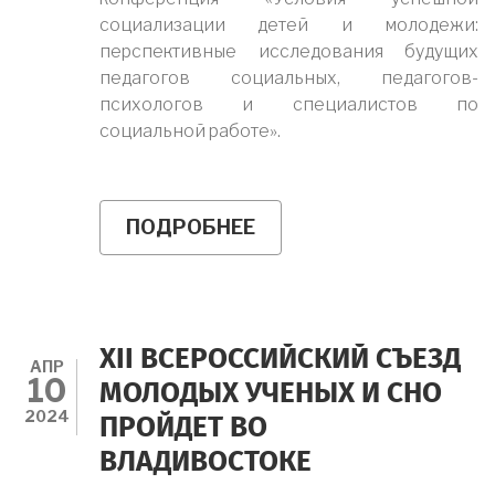
социализации детей и молодежи:
перспективные исследования будущих
педагогов социальных, педагогов-
психологов и специалистов по
социальной работе».
ПОДРОБНЕЕ
О
ЧЛЕНЫ
СНО
ВЫСТУПИЛИ
НА
МЕЖДУНАРОДНОЙ
СТУДЕНЧЕСКОЙ
XII ВСЕРОССИЙСКИЙ СЪЕЗД
НАУЧНО-
АПР
10
ПРАКТИЧЕСКОЙ
МОЛОДЫХ УЧЕНЫХ И СНО
КОНФЕРЕНЦИИ
2024
ПРОЙДЕТ ВО
В
Г.
ВЛАДИВОСТОКЕ
МИНСКЕ