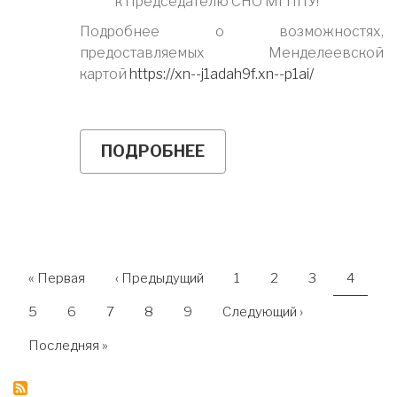
к Председателю СНО МГППУ!
Подробнее о возможностях,
предоставляемых Менделеевской
картой
https://xn--j1adah9f.xn--p1ai/
ПОДРОБНЕЕ
О
ЧЛЕНЫ
СНО
МОГУТ
ПОЛУЧИТЬ
"МЕНДЕЛЕЕВСКУЮ
КАРТУ"
НУМЕРАЦИЯ
Первая
« Первая
←
‹ Предыдущий
Страница
1
Страница
2
Страница
3
Текуща
4
страница
страниц
СТРАНИЦ
Страница
5
Страница
6
Страница
7
Страница
8
Страница
9
Следующая
Следующий ›
страница
Последняя
Последняя »
страница