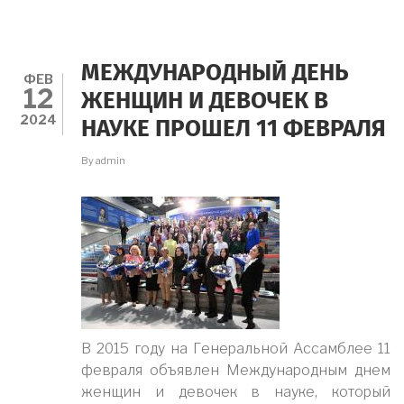
ОБЪЯВИЛО
КОНКУРС
НА
ПОЛУЧЕНИЕ
МЕЖДУНАРОДНЫЙ ДЕНЬ
ГРАНТОВ
ФЕВ
12
«СТУДЕНЧЕСКИЙ
ЖЕНЩИН И ДЕВОЧЕК В
СТАРТАП»
2024
НАУКЕ ПРОШЕЛ 11 ФЕВРАЛЯ
By
admin
В 2015 году на Генеральной Ассамблее 11
февраля объявлен Международным днем
женщин и девочек в науке, который