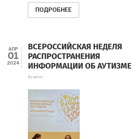
ПОДРОБНЕЕ
О
XII
ВСЕРОССИЙСКИЙ
СЪЕЗД
МОЛОДЫХ
УЧЕНЫХ
И
ВСЕРОССИЙСКАЯ НЕДЕЛЯ
СНО
АПР
01
ПРОЙДЕТ
РАСПРОСТРАНЕНИЯ
ВО
2024
ИНФОРМАЦИИ ОБ АУТИЗМЕ
ВЛАДИВОСТОКЕ
By
admin