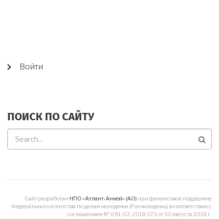
USER
Войти
ACCOUNT
MENU
ПОИСК ПО САЙТУ
Поиск
по
сайту
Сайт разработан
НПО «Атлант-Анкей» (АО)
при финансовой поддержке
Федерального агентства по делам молодежи (Росмолодежь) в соответствии с
соглашением № 091-02-2018-173 от 30 августа 2018 г.