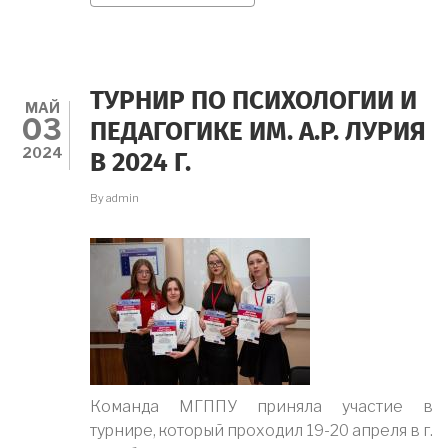
СТУДЕНТОВ
К
УЧАСТИЮ
В
КОНФЕРЕНЦИИ
ТУРНИР ПО ПСИХОЛОГИИ И
1
МАЙ
03
ИЮНЯ
ПЕДАГОГИКЕ ИМ. А.Р. ЛУРИЯ
В
2024
В 2024 Г.
Г.
ГРОЗНЫЙ
By
admin
Команда МГППУ приняла участие в
турнире, который проходил 19-20 апреля в г.