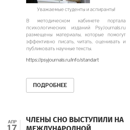
АРГЕНТИНЫ»
Уважаемые студенты и аспиранты!
В методическом кабинете портала
психологических изданий PsyJournals.ru
размещены материалы, которые помогут
эффективно писать, читать, оценивать и
публиковать научные тексты.
https://psyjournals.ru/info/standart
ПОДРОБНЕЕ
О
РЕШИЛИ
НАПИСАТЬ
СТАТЬЮ
ПО
ИТОГАМ
ПОДГОТОВКИ
ЧЛЕНЫ СНО ВЫСТУПИЛИ НА
СВОЕЙ
АПР
17
ВКР?
МЕЖДУНАРОДНОЙ