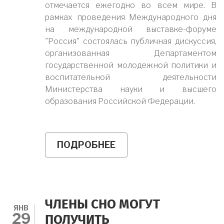
отмечается ежегодно во всем мире. В
рамках проведения Международного дня
на международной выставке-форуме
"Россия" состоялась публичная дискуссия,
организованная Департаментом
государственной молодежной политики и
воспитательной деятельности
Министерства науки и высшего
образования Российской Федерации.
ПОДРОБНЕЕ
О
МЕЖДУНАРОДНЫЙ
ДЕНЬ
ЖЕНЩИН
И
ДЕВОЧЕК
В
ЧЛЕНЫ СНО МОГУТ
НАУКЕ
ЯНВ
29
ПРОШЕЛ
ПОЛУЧИТЬ