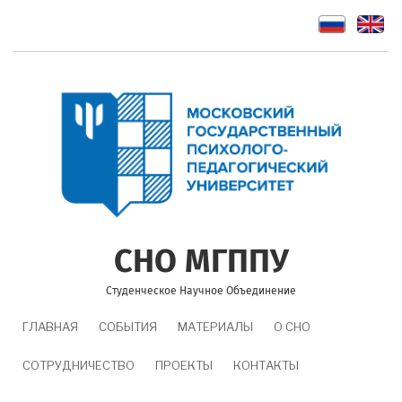
Перейти
к
основному
содержанию
СНО МГППУ
Студенческое Научное Объединение
MAIN
ГЛАВНАЯ
СОБЫТИЯ
МАТЕРИАЛЫ
О СНО
NAVIGATION
СОТРУДНИЧЕСТВО
ПРОЕКТЫ
КОНТАКТЫ