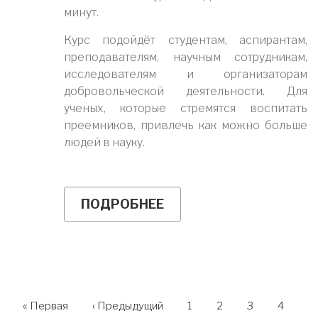
минут.
Курс подойдёт студентам, аспирантам,
преподавателям, научным сотрудникам,
исследователям и организаторам
добровольческой деятельности. Для
ученых, которые стремятся воспитать
преемников, привлечь как можно больше
людей в науку.
ПОДРОБНЕЕ
О
НАУЧНОЕ
ВОЛОНТЕРСТВО:
КАК
ПРИДУМАТЬ
И
РЕАЛИЗОВАТЬ
УСПЕШНЫЙ
НУМЕРАЦИЯ
ПРОЕКТ
Первая
« Первая
←
‹ Предыдущий
Страница
1
Страница
2
Страница
3
Страни
4
страница