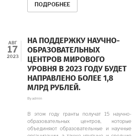
ПОДРОБНЕЕ
О
ЗНАНИЕ.ПЕРВЫЕ
ФЕДЕРАЛЬНЫЙ
ПРОСВЕТИТЕЛЬСКИЙ
МАРАФОН
СОСТОИТСЯ
4-
НА ПОДДЕРЖКУ НАУЧНО-
6
АВГ
17
НОЯБРЯ
ОБРАЗОВАТЕЛЬНЫХ
2023
ЦЕНТРОВ МИРОВОГО
УРОВНЯ В 2023 ГОДУ БУДЕТ
НАПРАВЛЕНО БОЛЕЕ 1,8
МЛРД РУБЛЕЙ.
By
admin
В этом году гранты получат 15 научно-
образовательных центров, которые
объединяют образовательные и научные
организации, а также крупные и средние