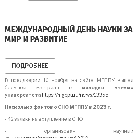
КРУГЛЫЙ
СТОЛ
ПРОШЕЛ
В
МОСКОВСКОМ
МЕЖДУНАРОДНЫЙ ДЕНЬ НАУКИ ЗА
ПОЛИТЕХЕ
МИР И РАЗВИТИЕ
ПОДРОБНЕЕ
О
МЕЖДУНАРОДНЫЙ
ДЕНЬ
В преддверии 10 ноября на сайте МГППУ вышел
НАУКИ
большой материал
ЗА
о молодых ученых
МИР
университета
https://mgppu.ru/news/13355
И
РАЗВИТИЕ
Несколько фактов о СНО МГППУ в 2023 г.:
- 42 заявки на вступление в СНО
- организован научный