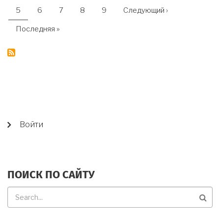
СТРАНИЦ
Текущая
5
Страница
6
Страница
7
Страница
8
Страница
9
Следующая
Следующий ›
страница
страница
Последняя
Последняя »
страница
USER
Войти
ACCOUNT
MENU
ПОИСК ПО САЙТУ
Поиск
по
сайту