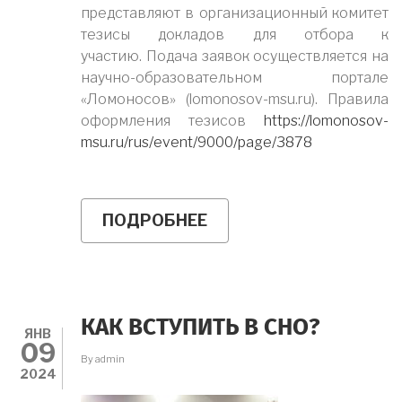
представляют в организационный комитет
тезисы докладов для отбора к
участию. Подача заявок осуществляется на
научно-образовательном портале
«Ломоносов» (lomonosov-msu.ru). Правила
оформления тезисов
https://lomonosov-
msu.ru/rus/event/9000/page/3878
ПОДРОБНЕЕ
О
МЕЖДУНАРОДНАЯ
НАУЧНО-
ПРАКТИЧЕСКАЯ
КОНФЕРЕНЦИЯ
СТУДЕНТОВ,
АСПИРАНТОВ
КАК ВСТУПИТЬ В СНО?
И
ЯНВ
09
МОЛОДЫХ
By
admin
УЧЕНЫХ
2024
"ЛОМОНОСОВ-2024"