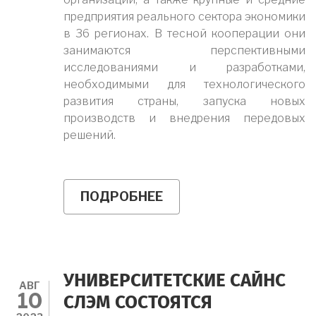
предприятия реального сектора экономики
в 36 регионах. В тесной кооперации они
занимаются перспективными
исследованиями и разработками,
необходимыми для технологического
развития страны, запуска новых
производств и внедрения передовых
решений.
ПОДРОБНЕЕ
О
НА
ПОДДЕРЖКУ
НАУЧНО-
ОБРАЗОВАТЕЛЬНЫХ
ЦЕНТРОВ
МИРОВОГО
УНИВЕРСИТЕТСКИЕ САЙНС
УРОВНЯ
АВГ
10
В
СЛЭМ СОСТОЯТСЯ
2023