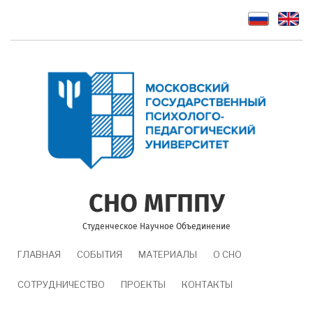
Перейти
к
основному
содержанию
СНО МГППУ
Студенческое Научное Объединение
MAIN
ГЛАВНАЯ
СОБЫТИЯ
МАТЕРИАЛЫ
О СНО
NAVIGATION
СОТРУДНИЧЕСТВО
ПРОЕКТЫ
КОНТАКТЫ