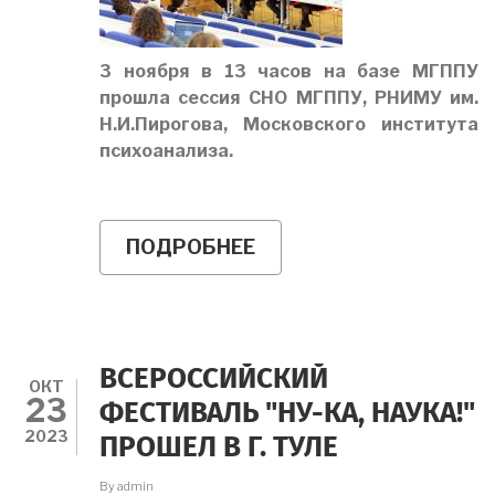
3 ноября в 13 часов на базе МГППУ
прошла сессия СНО МГППУ, РНИМУ им.
Н.И.Пирогова, Московского института
психоанализа.
ПОДРОБНЕЕ
О
СЕССИЯ
СНО
ПРОШЛА
В
МГППУ
В
ВСЕРОССИЙСКИЙ
РАМКАХ
ОКТ
23
XXII
ФЕСТИВАЛЬ "НУ-КА, НАУКА!"
МЕЖДУНАРОДНОЙ
2023
ПРОШЕЛ В Г. ТУЛЕ
КОНФЕРЕНЦИИ
By
admin