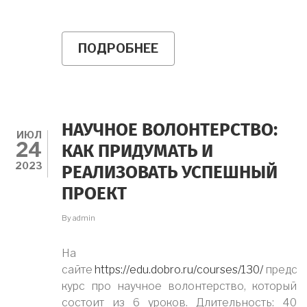
ПОДРОБНЕЕ
О
УНИВЕРСИТЕТСКИЕ
САЙНС
СЛЭМ
СОСТОЯТСЯ
НАУЧНОЕ ВОЛОНТЕРСТВО:
ИЮЛ
24
КАК ПРИДУМАТЬ И
2023
РЕАЛИЗОВАТЬ УСПЕШНЫЙ
ПРОЕКТ
By
admin
На
сайте
https://edu.dobro.ru/courses/130/
предст
курс про научное волонтерство, который
состоит из 6 уроков. Длительность: 40