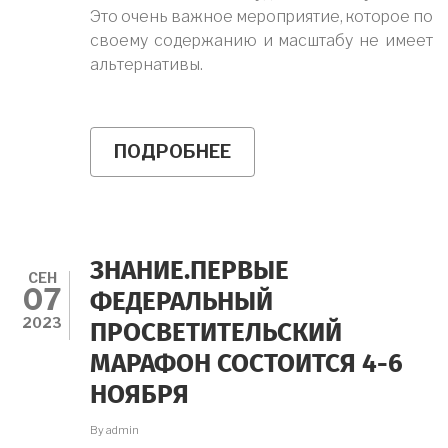
Это очень важное мероприятие, которое по
своему содержанию и масштабу не имеет
альтернативы.
ПОДРОБНЕЕ
О
ВСЕРОССИЙСКИЙ
ФЕСТИВАЛЬ
"НУ-
КА,
НАУКА!"
ПРОШЕЛ
ЗНАНИЕ.ПЕРВЫЕ
В
СЕН
07
Г.
ФЕДЕРАЛЬНЫЙ
ТУЛЕ
2023
ПРОСВЕТИТЕЛЬСКИЙ
МАРАФОН СОСТОИТСЯ 4-6
НОЯБРЯ
By
admin