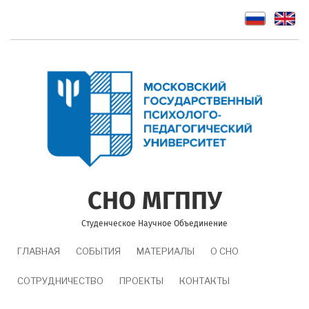
Перейти
к
основному
содержанию
СНО МГППУ
Студенческое Научное Объединение
MAIN
ГЛАВНАЯ
СОБЫТИЯ
МАТЕРИАЛЫ
О СНО
NAVIGATION
СОТРУДНИЧЕСТВО
ПРОЕКТЫ
КОНТАКТЫ