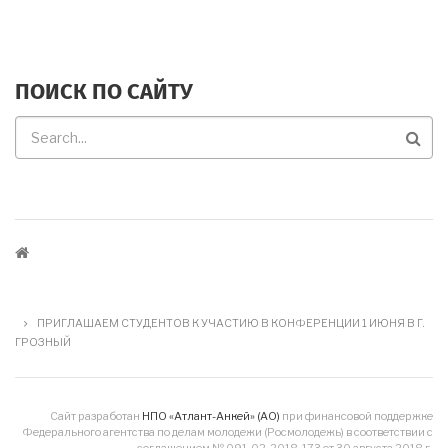
ACCOUNT
MENU
ПОИСК ПО САЙТУ
Поиск
по
сайту
СТРОКА
НАВИГАЦИИ
ПРИГЛАШАЕМ СТУДЕНТОВ К УЧАСТИЮ В КОНФЕРЕНЦИИ 1 ИЮНЯ В Г.
ГРОЗНЫЙ
Сайт разработан
НПО «Атлант-Анкей» (АО)
при финансовой поддержке
Федерального агентства по делам молодежи (Росмолодежь) в соответствии с