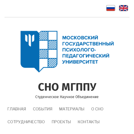
Перейти
к
основному
содержанию
СНО МГППУ
Студенческое Научное Объединение
MAIN
ГЛАВНАЯ
СОБЫТИЯ
МАТЕРИАЛЫ
О СНО
NAVIGATION
СОТРУДНИЧЕСТВО
ПРОЕКТЫ
КОНТАКТЫ