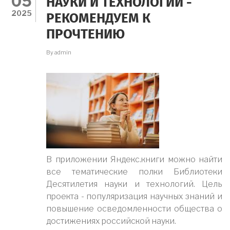
05
НАУКИ И ТЕХНОЛОГИЙ -
И
2025
РЕКОМЕНДУЕМ К
КАК
НЕ
ПРОЧТЕНИЮ
ОТСТАТЬ
ЖИВЫМ
By
admin
УЧЕНЫМ?"
В приложении Яндекс.книги можно найти
все тематические полки Библиотеки
Десятилетия науки и технологий. Цель
проекта - популяризация научных знаний и
повышение осведомленности общества о
достижениях российской науки.