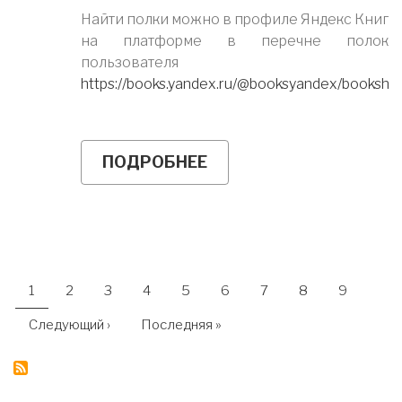
Найти полки можно в профиле Яндекс Книг
на платформе в перечне полок
пользователя
https://books.yandex.ru/@booksyandex/bookshe
ПОДРОБНЕЕ
О
БИБЛИОТЕКА
ДЕСЯТИЛЕТИЯ
НАУКИ
И
ТЕХНОЛОГИЙ
-
РЕКОМЕНДУЕМ
НУМЕРАЦИЯ
К
Текущая
1
Страница
2
Страница
3
Страница
4
Страница
5
Страница
6
Страница
7
Страница
8
Страница
9
страница
СТРАНИЦ
ПРОЧТЕНИЮ
Следующая
Следующий ›
Последняя
Последняя »
страница
страница