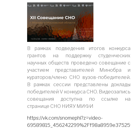
В рамках подведения итогов конкурса
грантов на поддержку студенческих
научных обществ проведено совещание с
участием представителей Минобра и
кураторов/члено СНО вузов-победителей.
В рамках сессии представлены доклады
победителей V конкурса СНО. Видеозапись
совещания доступна по ссылке на
странице СНО НИЯУ МИФИ
https://vk.com/snomephi?z=video-
69589815_456242299%2Ff98a8959e37525f5f