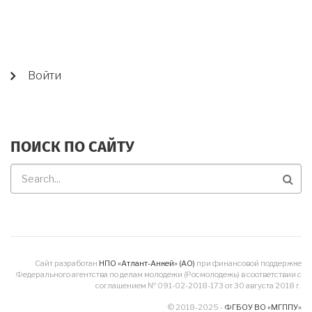
USER
Войти
ACCOUNT
MENU
ПОИСК ПО САЙТУ
Поиск
по
сайту
Сайт разработан
НПО «Атлант-Анкей» (АО)
при финансовой поддержке
Федерального агентства по делам молодежи (Росмолодежь) в соответствии с
соглашением № 091-02-2018-173 от 30 августа 2018 г.
© 2018-2025 -
ФГБОУ ВО «МГППУ»