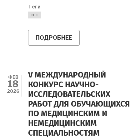
Теги
СНО
ПОДРОБНЕЕ
О
14
АПРЕЛЯ
СОСТОЯЛОСЬ
XII
СОВЕЩАНИЕ
СНО
V МЕЖДУНАРОДНЫЙ
ВУЗОВ
ФЕВ
18
Г.
КОНКУРС НАУЧНО-
МОСКВЫ
2026
ИССЛЕДОВАТЕЛЬСКИХ
И
МОСКОВСКОЙ
РАБОТ ДЛЯ ОБУЧАЮЩИХСЯ
ОБЛАСТИ
ПО МЕДИЦИНСКИМ И
НЕМЕДИЦИНСКИМ
СПЕЦИАЛЬНОСТЯМ