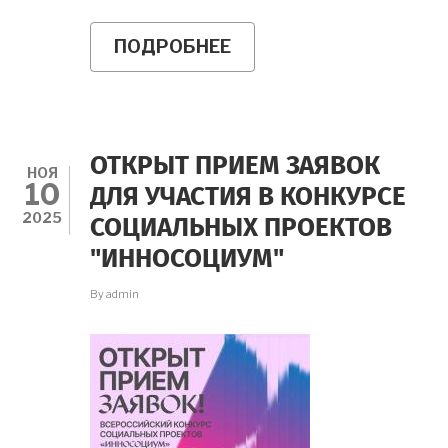
ПОДРОБНЕЕ
О
29
НОЯБРЯ
СОСТОЯЛСЯ
ФИНАЛ
I
НАЦИОНАЛЬНОЙ
ОТКРЫТ ПРИЕМ ЗАЯВОК
НАУЧНО-
НОЯ
10
ПРАКТИЧЕСКОЙ
ДЛЯ УЧАСТИЯ В КОНКУРСЕ
СТУДЕНЧЕСКОЙ
2025
СОЦИАЛЬНЫХ ПРОЕКТОВ
ОЛИМПИАДЫ
ПО
"ИННОСОЦИУМ"
ПСИХОЛОГИИ
"НОЭМА"
By
admin