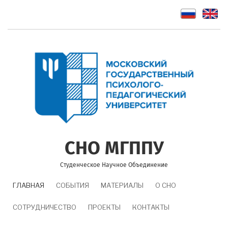
Перейти
к
основному
содержанию
СНО МГППУ
Студенческое Научное Объединение
MAIN
ГЛАВНАЯ
СОБЫТИЯ
МАТЕРИАЛЫ
О СНО
NAVIGATION
СОТРУДНИЧЕСТВО
ПРОЕКТЫ
КОНТАКТЫ