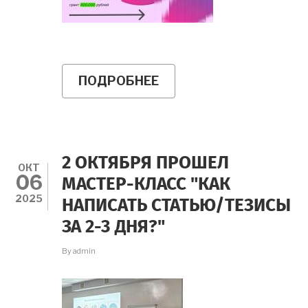
ПОДРОБНЕЕ
О
ОТКРЫТ
ПРИЕМ
ЗАЯВОК
ДЛЯ
УЧАСТИЯ
В
2 ОКТЯБРЯ ПРОШЕЛ
КОНКУРСЕ
ОКТ
06
СОЦИАЛЬНЫХ
МАСТЕР-КЛАСС "КАК
ПРОЕКТОВ
2025
НАПИСАТЬ СТАТЬЮ/ТЕЗИСЫ
"ИННОСОЦИУМ"
ЗА 2-3 ДНЯ?"
By
admin