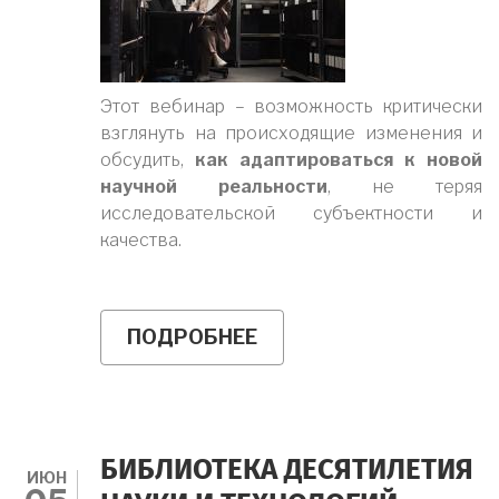
Этот вебинар – возможность критически
взглянуть на происходящие изменения и
обсудить,
как адаптироваться к новой
научной реальности
, не теряя
исследовательской субъектности и
качества.
ПОДРОБНЕЕ
О
БЕСПЛАТНЫЙ
ВЕБИНАР
С
ЭКСПЕРТОМ
"КАК
ИИ
БИБЛИОТЕКА ДЕСЯТИЛЕТИЯ
МЕНЯЕТ
ИЮН
НАУКУ