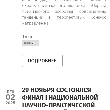
охраны психического здоровья, - «Охрана
психического здоровья: современные
тенденции и перспективы». Конкурс
направлен на:
Теги
КОНКУРС
ПОДРОБНЕЕ
О
V
МЕЖДУНАРОДНЫЙ
КОНКУРС
НАУЧНО-
ИССЛЕДОВАТЕЛЬСКИ
РАБОТ
29 НОЯБРЯ СОСТОЯЛСЯ
ДЛЯ
ДЕК
02
ОБУЧАЮЩИХСЯ
ФИНАЛ I НАЦИОНАЛЬНОЙ
ПО
2025
НАУЧНО-ПРАКТИЧЕСКОЙ
МЕДИЦИНСКИМ
И