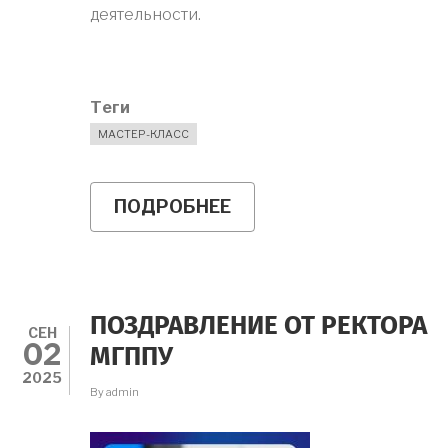
деятельности.
Теги
МАСТЕР-КЛАСС
ПОДРОБНЕЕ
О
2
ОКТЯБРЯ
ПРОШЕЛ
МАСТЕР-
КЛАСС
"КАК
ПОЗДРАВЛЕНИЕ ОТ РЕКТОРА
НАПИСАТЬ
СЕН
02
СТАТЬЮ/
МГППУ
ТЕЗИСЫ
2025
ЗА
By
admin
2-
3
ДНЯ?"