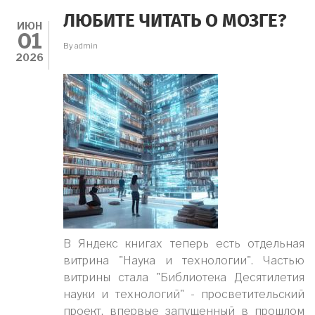
СКОЛТЕХЕ
ПРОШЕЛ
ЛЮБИТЕ ЧИТАТЬ О МОЗГЕ?
XIV
ИЮН
01
ВСЕРОССИЙСКИЙ
By
admin
СЪЕЗД
2026
СМУ
И
СНО
В Яндекс книгах теперь есть отдельная
витрина "Наука и технологии". Частью
витрины стала "Библиотека Десятилетия
науки и технологий" - просветительский
проект, впервые запущенный в прошлом