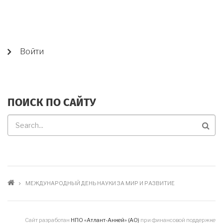
USER
Войти
ACCOUNT
MENU
ПОИСК ПО САЙТУ
Поиск
по
сайту
СТРОКА
МЕЖДУНАРОДНЫЙ ДЕНЬ НАУКИ ЗА МИР И РАЗВИТИЕ
НАВИГАЦИИ
Сайт разработан
НПО «Атлант-Анкей» (АО)
при финансовой поддержке