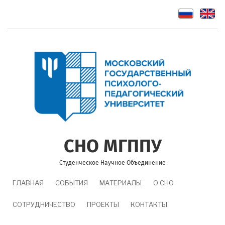
Перейти
к
основному
содержанию
СНО МГППУ
Студенческое Научное Объединение
MAIN
ГЛАВНАЯ
СОБЫТИЯ
МАТЕРИАЛЫ
О СНО
NAVIGATION
СОТРУДНИЧЕСТВО
ПРОЕКТЫ
КОНТАКТЫ