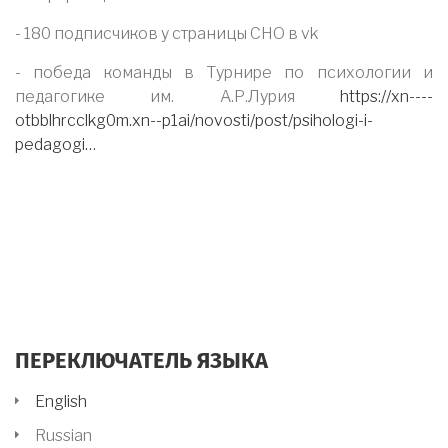
- 180 подписчиков у страницы СНО в vk
- победа команды в Турнире по психологии и
педагогике им. А.Р.Лурия
https://xn----
otbblhrcclkg0m.xn--p1ai/novosti/post/psihologi-i-
pedagogi…
ПЕРЕКЛЮЧАТЕЛЬ ЯЗЫКА
English
Russian