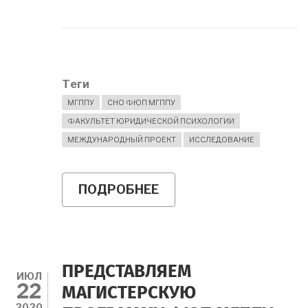
Теги
МГППУ
СНО ФЮП МГППУ
ФАКУЛЬТЕТ ЮРИДИЧЕСКОЙ ПСИХОЛОГИИ
МЕЖДУНАРОДНЫЙ ПРОЕКТ
ИССЛЕДОВАНИЕ
ПОДРОБНЕЕ
О
КАК
ВЫ
МОЖЕТЕ
ПОМОЧЬ
В
ПЕРИОД
ПРЕДСТАВЛЯЕМ
COVID-
ИЮЛ
22
19?
МАГИСТЕРСКУЮ
ПОУЧАСТВУЙТЕ
2020