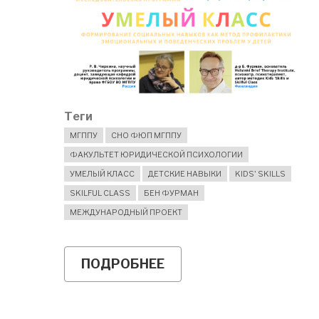
Теги
МГППУ
СНО ФЮП МГППУ
ФАКУЛЬТЕТ ЮРИДИЧЕСКОЙ ПСИХОЛОГИИ
УМЕЛЫЙ КЛАСС
ДЕТСКИЕ НАВЫКИ
KIDS' SKILLS
SKILFUL CLASS
БЕН ФУРМАН
МЕЖДУНАРОДНЫЙ ПРОЕКТ
ПОДРОБНЕЕ
О
МАТЕРИАЛЫ
ВЕБИНАРОВ
ПРОГРАММЫ
"УМЕЛЫЙ