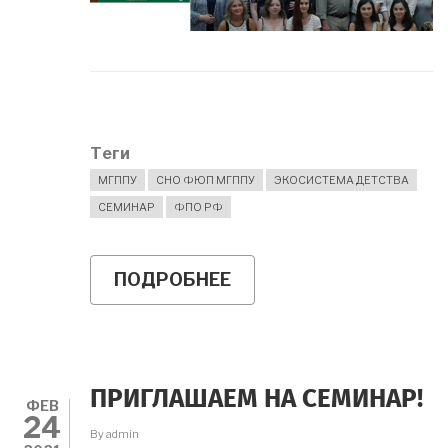
Теги
МГППУ
СНО ФЮП МГППУ
ЭКОСИСТЕМА ДЕТСТВА
СЕМИНАР
ФПО РФ
ПОДРОБНЕЕ
О
ПРИГЛАШАЕМ
НА
СЕМИНАР
ХАРВИ
МИЛКМАНА
ПРИГЛАШАЕМ НА СЕМИНАР!
ФЕВ
24
By
admin