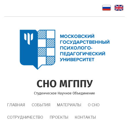
Перейти
к
основному
содержанию
СНО МГППУ
Студенческое Научное Объединение
MAIN
ГЛАВНАЯ
СОБЫТИЯ
МАТЕРИАЛЫ
О СНО
NAVIGATION
СОТРУДНИЧЕСТВО
ПРОЕКТЫ
КОНТАКТЫ